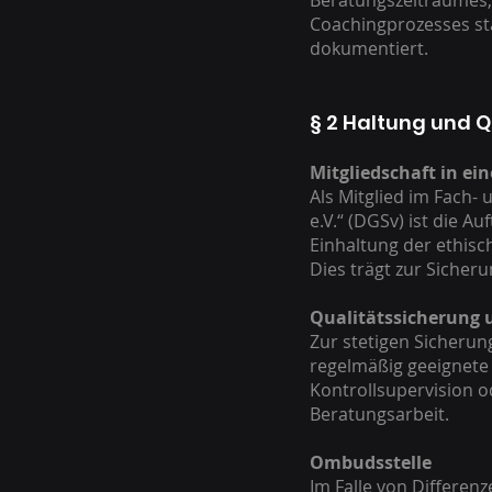
Beratungszeitraumes, 
Coachingprozesses sta
dokumentiert.
§ 2 Haltung und Q
Mitgliedschaft in e
Als Mitglied im Fach-
e.V.“ (DGSv) ist die A
Einhaltung der ethisc
Dies trägt zur Sicher
Qualitätssicherung 
Zur stetigen Sicherun
regelmäßig geeignete
Kontrollsupervision 
Beratungsarbeit.
Ombudsstelle
Im Falle von Differe