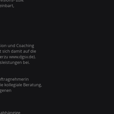
isions- bzw.
einbart,
ision und Coaching
t sich damit auf die
ierzu
www.dgsv.de
).
sleistungen bei.
Auftragnehmerin
kollegiale Beratung,
igenen
nabhängige