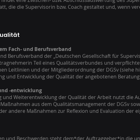
findet eine Zwischen- bzw. Abschlussauswertung des Superv
tt, die die Supervisorin bzw. Coach gestaltet und, wenn ver
ualität
inem Fach- und Berufsverband
 und Berufsverband der „Deutschen Gesellschaft für Superv
uftragnehmerin Teil eines Qualitätsverbundes und verpflichte
hen Leitlinien und der Mitgliederordnung der DGSv (siehe h
ung und Entwicklung der Qualität der angebotenen Beratung
und -entwicklung
g und Weiterentwicklung der Qualität der Arbeit nutzt die 
 Maßnahmen aus dem Qualitätsmanagement der DGSv sowie 
oder andere Maßnahmen zur Reflexion und Evaluation der e
nzen und Beschwerden steht dem*der Auftraggeber*in die u