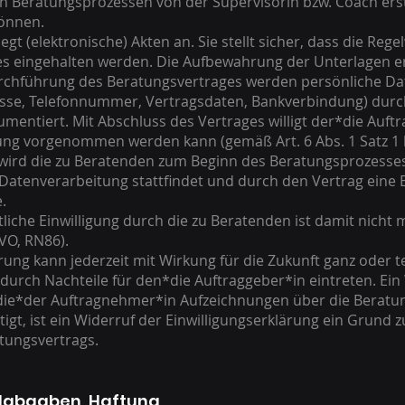
 Beratungsprozessen von der Supervisorin bzw. Coach erste
önnen.
gt (elektronische) Akten an. Sie stellt sicher, dass die Re
 eingehalten werden. Die Aufbewahrung der Unterlagen erf
rchführung des Beratungsvertrages werden persönliche Dat
resse, Telefonnummer, Vertragsdaten, Bankverbindung) durc
entiert. Mit Abschluss des Vertrages willigt der*die Auftr
ng vorgenommen werden kann (gemäß Art. 6 Abs. 1 Satz 1 l
wird die zu Beratenden zum Beginn des Beratungsprozesse
 Datenverarbeitung stattfindet und durch den Vertrag eine E
.
ftliche Einwilligung durch die zu Beratenden ist damit nicht 
VO, RN86).
ärung kann jederzeit mit Wirkung für die Zukunft ganz oder t
urch Nachteile für den*die Auftraggeber*in eintreten. Ein 
 die*der Auftragnehmer*in Aufzeichnungen über die Beratung 
igt, ist ein Widerruf der Einwilligungserklärung ein Grund zu
tungsvertrags.
ialabgaben, Haftung