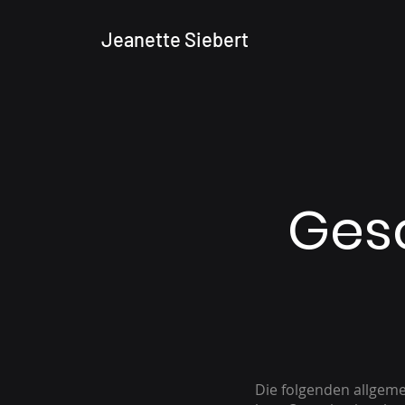
Jeanette Siebert
Ges
Die folgenden allgem