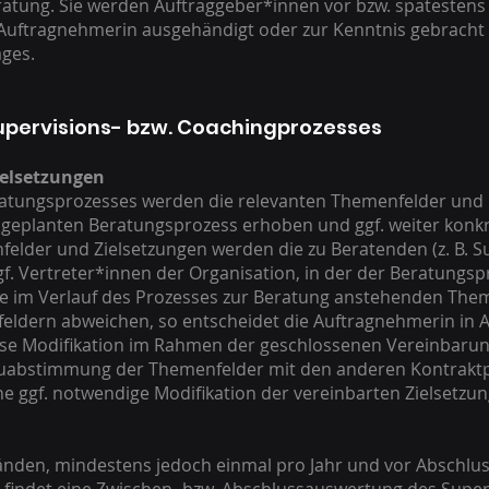
ratung. Sie werden Auftraggeber*innen vor bzw. spätesten
Auftragnehmerin ausgehändigt oder zur Kenntnis gebracht 
ages.
Supervisions- bzw. Coachingprozesses
elsetzungen
atungsprozesses werden die relevanten Themenfelder und 
 geplanten Beratungsprozess erhoben und ggf. weiter konkret
elder und Zielsetzungen werden die zu Beratenden (z. B. 
f. Vertreter*innen der Organisation, in der der Beratungspr
die im Verlauf des Prozesses zur Beratung anstehenden The
eldern abweichen, so entscheidet die Auftragnehmerin in
ese Modifikation im Rahmen der geschlossenen Vereinbaru
euabstimmung der Themenfelder mit den anderen Kontrakt
 eine ggf. notwendige Modifikation der vereinbarten Zielsetzu
änden, mindestens jedoch einmal pro Jahr und vor Abschlu