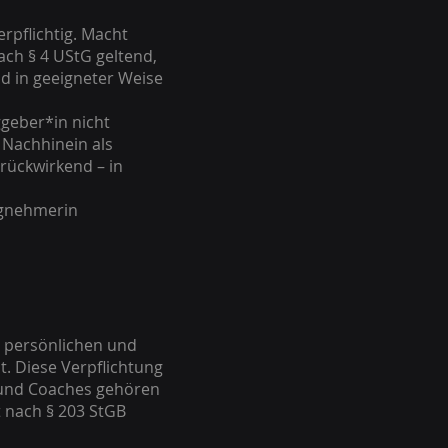
rpflichtig. Macht
ch § 4 UStG geltend,
d in geeigneter Weise
geber*in nicht
 Nachhinein als
rückwirkend – in
ragnehmerin
n persönlichen und
t. Diese Verpflichtung
n und Coaches gehören
t nach § 203 StGB