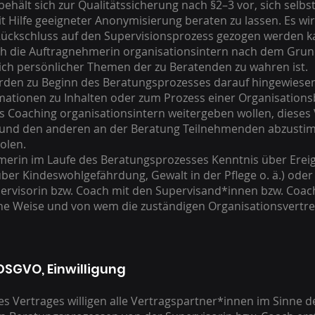
ehält sich zur Qualitätssicherung nach §2–3 vor, sich selb
it Hilfe geeigneter Anonymisierung beraten zu lassen. Es wir
 Rückschluss auf den Supervisionsprozess gezogen werden k
ch die Auftragnehmerin organisationsintern nach dem Grun
lich persönlicher Themen der zu Beratenden zu wahren ist.
rden zu Beginn des Beratungsprozesses darauf hingewiesen
formationen zu Inhalten oder zum Prozess einer Organisation
s Coaching organisationsintern weitergeben wollen, diese
 und den anderen an der Beratung Teilnehmenden abzust
olen.
merin im Laufe des Beratungsprozesses Kenntnis über Ereig
. über Kindeswohlgefährdung, Gewalt in der Pflege o. ä.) oder
upervisorin bzw. Coach mit den Supervisand*innen bzw. Co
che Weise und von wem die zuständigen Organisationsvertre
DSGVO, Einwilligung
s Vertrages willigen alle Vertragspartner*innen im Sinne 