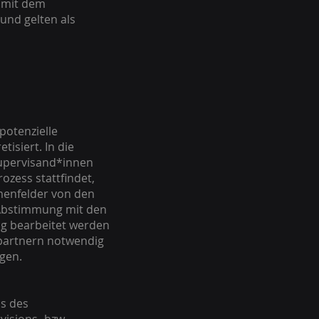
s mit dem
und gelten als
potenzielle
isiert. In die
Supervisand*innen
ozess stattfindet,
menfelder von den
 Abstimmung mit den
ng bearbeitet werden
partnern notwendig
ngen.
ss des